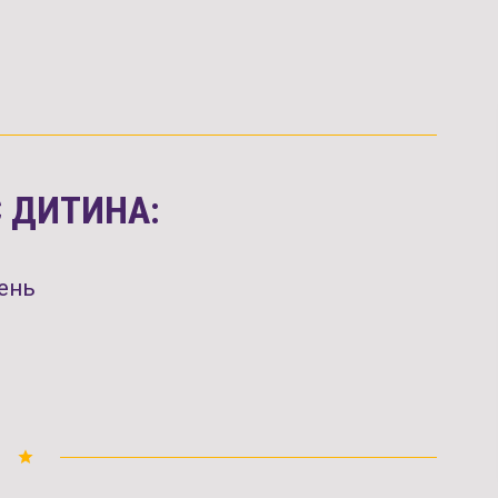
 ДИТИНА:
ень
grade