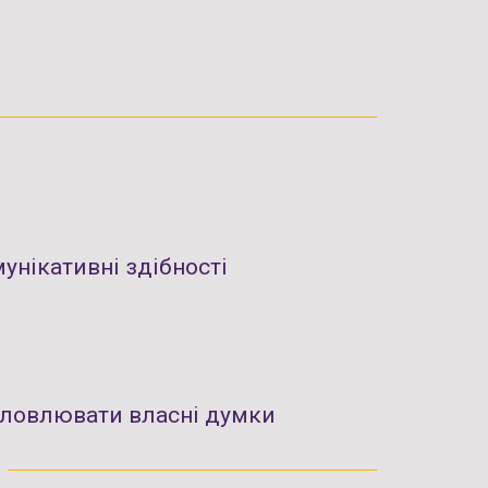
унікативні здібності
словлювати власні думки