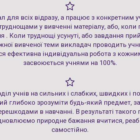
 для всіх відразу, а працює з конкретним у
 труднощами у вивченні матеріалу, або, коли
 . Коли труднощі усунуті, або завдання прий
ної вивченої теми викладач проводить учню пе
я ефективна індивідуальна робота з кожним
засвоюється учнями на 100%.
діл учнів на сильних і слабких, швидких і по
ний глибоко зрозуміти будь-який предмет, з
решкодами в навчанні. В результаті такого
відновлюємо природне бажання вчитися, реаб
самостійно.