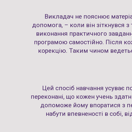
Викладач не пояснює матеріал
допомога, – коли він зіткнувся з
виконання практичного завдання
програмою самостійно. Після кож
корекцію. Таким чином ведетьс
Цей спосіб навчання усуває по
переконані, що кожен учень здат
допоможе йому впоратися з пе
набути впевненості в собі, 